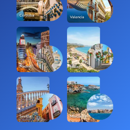
Córdoba
Valencia
Madrid
Málaga
Sevilla
Murcia