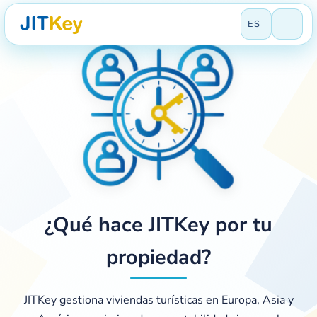
Gestión profesional de
ES
apartamentos turísticos en
España
Excelencia en gestión de alojamientos turísticos
¿Deseas reservar?
¿Tienes un alojamiento?
¿Qué hace JITKey por tu
¿Eres cliente?
propiedad?
JITKey gestiona viviendas turísticas en Europa, Asia y